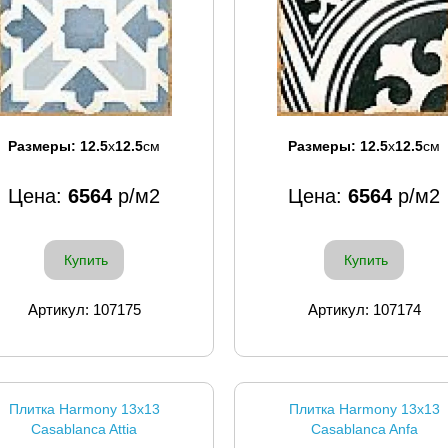
Размеры:
12.5
x
12.5
см
Размеры:
12.5
x
12.5
см
Цена:
6564
р/м2
Цена:
6564
р/м2
Купить
Купить
Артикул: 107175
Артикул: 107174
Плитка Harmony 13x13
Плитка Harmony 13x13
Casablanca Attia
Casablanca Anfa