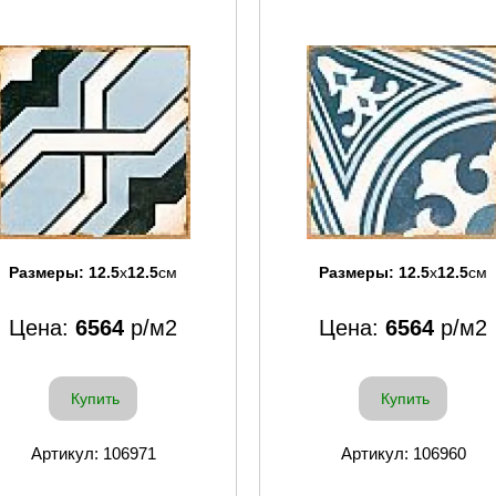
Размеры:
12.5
x
12.5
см
Размеры:
12.5
x
12.5
см
Цена:
6564
р/м2
Цена:
6564
р/м2
Купить
Купить
Артикул: 106971
Артикул: 106960