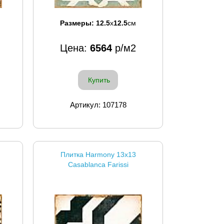
Размеры:
12.5
x
12.5
см
Цена:
6564
р/м2
Купить
Артикул: 107178
Плитка Harmony 13x13
Casablanca Farissi