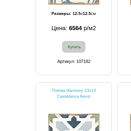
Размеры:
12.5
x
12.5
см
Цена:
6564
р/м2
Купить
Артикул: 107182
Плитка Harmony 13x13
Casablanca Kenzi