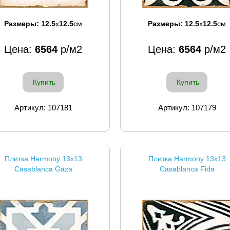
Размеры:
12.5
x
12.5
см
Размеры:
12.5
x
12.5
см
Цена:
6564
р/м2
Цена:
6564
р/м2
Купить
Купить
Артикул: 107181
Артикул: 107179
Плитка Harmony 13x13
Плитка Harmony 13x13
Casablanca Gaza
Casablanca Fida