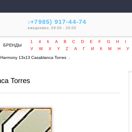
+7985) 917-44-74
ежедневно, 09:00 - 20:00
1
4
6
A
B
C
D
E
F
G
H
I
БРЕНДЫ
V
W
X
Y
Z
А
Г
И
К
М
Н
У
 Harmony 13x13 Casablanca Torres
ca Torres