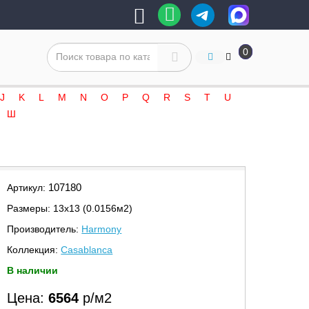
0
J
K
L
M
N
O
P
Q
R
S
T
U
Ш
107180
Артикул:
Размеры: 13х13 (0.0156м2)
Производитель:
Harmony
Коллекция:
Casablanca
В наличии
Цена:
6564
р/м2