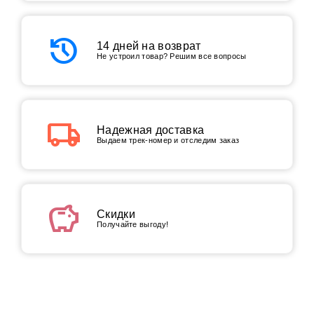
history
14 дней на возврат
Не устроил товар? Решим все вопросы
local_shipping
Надежная доставка
Выдаем трек-номер и отследим заказ
savings
Скидки
Получайте выгоду!