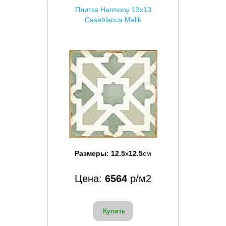
Плитка Harmony 13x13
Casablanca Malik
Размеры:
12.5
x
12.5
см
Цена:
6564
р/м2
Купить