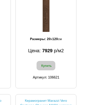
Размеры:
20
x
120
см
Цена:
7929
р/м2
Купить
Артикул: 106621
o
Керамогранит Marazzi Vero