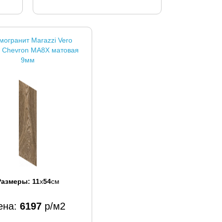
могранит Marazzi Vero
 Chevron MA8X матовая
9мм
Размеры:
11
x
54
см
ена:
6197
р/м2