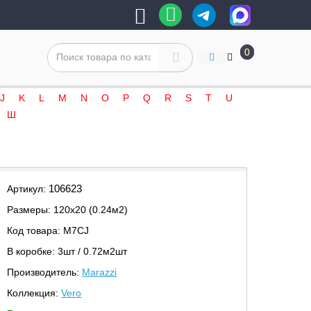
0
J
K
L
M
N
O
P
Q
R
S
T
U
Ш
106623
Артикул:
Размеры: 120х20 (0.24м2)
Код товара: M7CJ
В коробке: 3шт / 0.72м2шт
Производитель:
Marazzi
Коллекция:
Vero