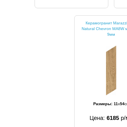
Керамогранит Marazzi
Natural Chevron MA8W 
9мм
Размеры:
11
x
54
с
Цена:
6185
р/