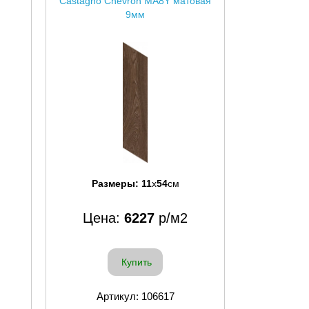
Castagno Chevron MA8Y матовая
9мм
Размеры:
11
x
54
см
Цена:
6227
р/м2
Купить
Артикул: 106617