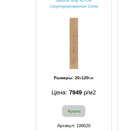
Natural Grip M7CM
структурированная 11мм
Размеры:
20
x
120
см
Цена:
7949
р/м2
Купить
Артикул: 106620