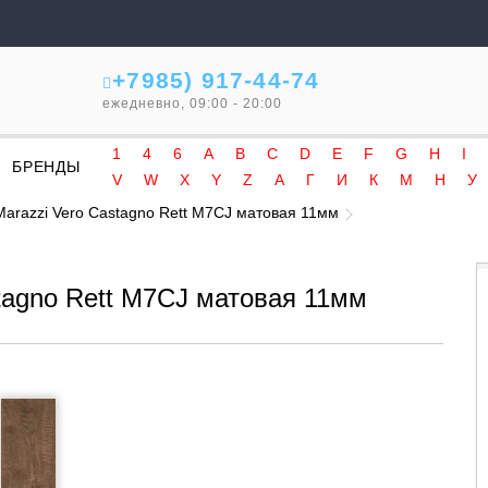
+7985) 917-44-74
ежедневно, 09:00 - 20:00
1
4
6
A
B
C
D
E
F
G
H
I
БРЕНДЫ
V
W
X
Y
Z
А
Г
И
К
М
Н
У
arazzi Vero Castagno Rett M7CJ матовая 11мм
tagno Rett M7CJ матовая 11мм