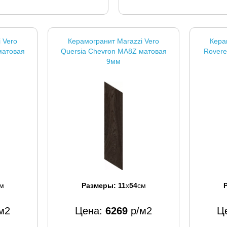
 Vero
Керамогранит Marazzi Vero
Кера
матовая
Quersia Chevron MA8Z матовая
Rovere
9мм
м
Размеры:
11
x
54
см
м2
Цена:
6269
р/м2
Ц