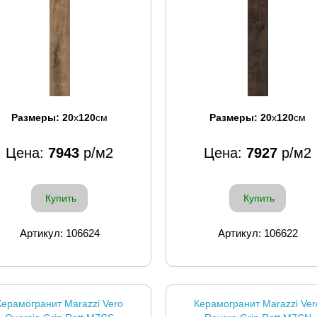
Размеры:
20
x
120
см
Размеры:
20
x
120
см
Цена:
7943
р/м2
Цена:
7927
р/м2
Купить
Купить
Артикул: 106624
Артикул: 106622
Керамогранит Marazzi Vero
Керамогранит Marazzi Ver