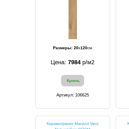
Размеры:
20
x
120
см
Цена:
7984
р/м2
Купить
Артикул: 106625
Керамогранит Marazzi Vero