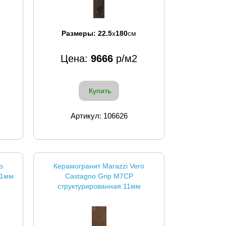
Размеры:
22.5
x
180
см
Цена:
9666
р/м2
Купить
Артикул: 106626
o
Керамогранит Marazzi Vero
11мм
Castagno Grip M7CP
структурированная 11мм