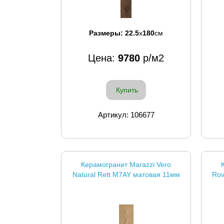
Размеры:
22.5
x
180
см
Цена:
9780
р/м2
Купить
Артикул: 106677
Керамогранит Marazzi Vero
Natural Rett M7AY матовая 11мм
Rov