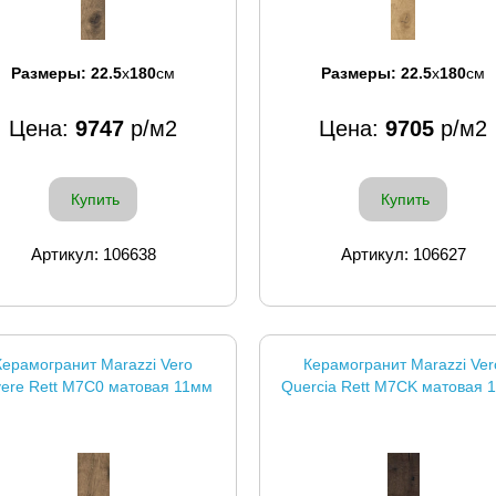
Размеры:
22.5
x
180
см
Размеры:
22.5
x
180
см
Цена:
9747
р/м2
Цена:
9705
р/м2
Купить
Купить
Артикул: 106638
Артикул: 106627
Керамогранит Marazzi Vero
Керамогранит Marazzi Ver
ere Rett M7C0 матовая 11мм
Quercia Rett M7CK матовая 