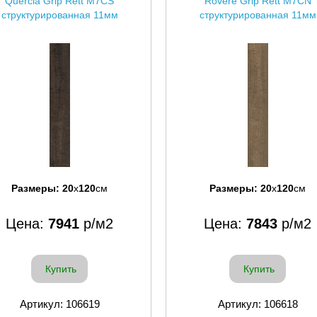
Quercia Grip Rett M7CS
Rovere Grip Rett M7CN
структурированная 11мм
структурированная 11мм
Размеры:
20
x
120
см
Размеры:
20
x
120
см
Цена:
7941
р/м2
Цена:
7843
р/м2
Купить
Купить
Артикул: 106619
Артикул: 106618