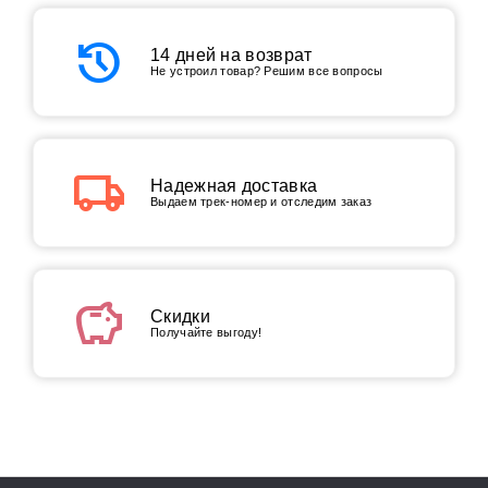
history
14 дней на возврат
Не устроил товар? Решим все вопросы
local_shipping
Надежная доставка
Выдаем трек-номер и отследим заказ
savings
Скидки
Получайте выгоду!