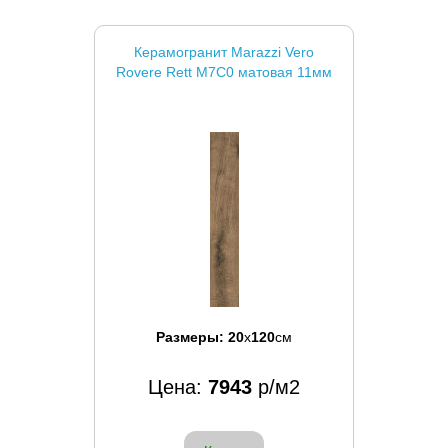
Керамогранит Marazzi Vero
Rovere Rett M7C0 матовая 11мм
Размеры:
20
x
120
см
Цена:
7943
р/м2