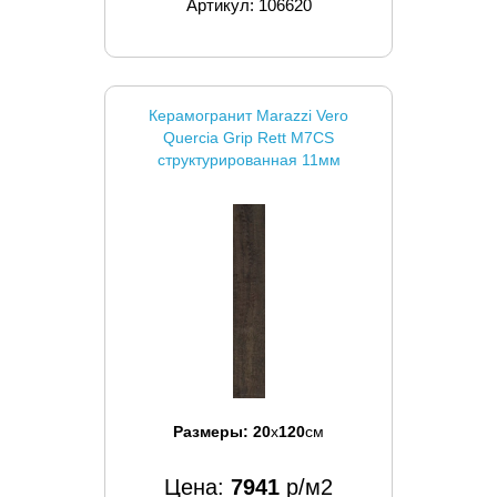
Артикул: 106620
Керамогранит Marazzi Vero
Quercia Grip Rett M7CS
структурированная 11мм
Размеры:
20
x
120
см
Цена:
7941
р/м2