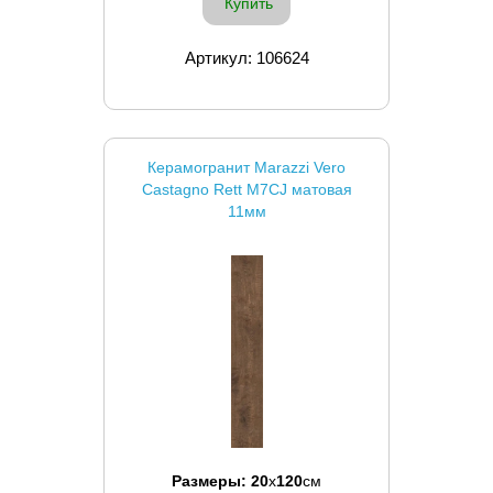
Купить
Артикул: 106624
Керамогранит Marazzi Vero
Castagno Rett M7CJ матовая
11мм
Размеры:
20
x
120
см