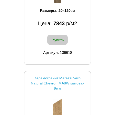
Размеры:
20
x
120
см
Цена:
7843
р/м2
Купить
Артикул: 106618
Керамогранит Marazzi Vero
Natural Chevron MA8W матовая
9мм