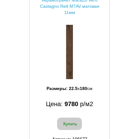
Castagno Rett M7AV матовая
11мм
Размеры:
22.5
x
180
см
Цена:
9780
р/м2
Купить