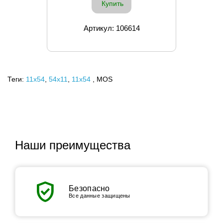
Купить
Артикул: 106614
Теги:
11x54
,
54х11
,
11х54
, MOS
Наши преимущества
verified_user
Безопасно
Все данные защищены