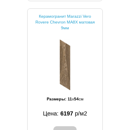
Керамогранит Marazzi Vero
Rovere Chevron MA8X матовая
9мм
Размеры:
11
x
54
см
Цена:
6197
р/м2