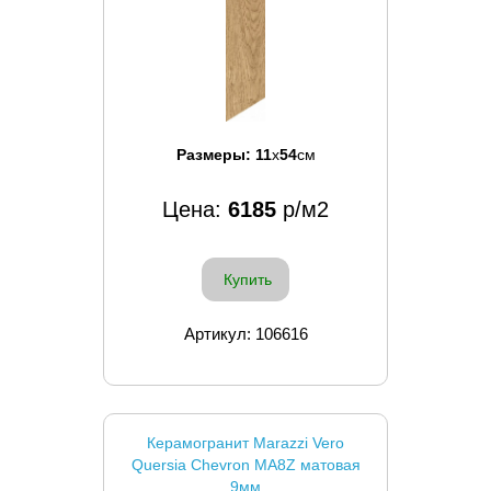
Размеры:
11
x
54
см
Цена:
6185
р/м2
Купить
Артикул: 106616
Керамогранит Marazzi Vero
Quersia Chevron MA8Z матовая
9мм