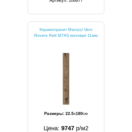
Артикул: 106677
Керамогранит Marazzi Vero
Rovere Rett M7AS матовая 11мм
Размеры:
22.5
x
180
см
Цена:
9747
р/м2