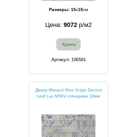
Размеры:
15
x
15
см
Цена:
9072
р/м2
Купить
Артикул: 106581
Декор Marazzi Rice Grigio Decoro
Leaf Lux M96V глянцевая 10мм