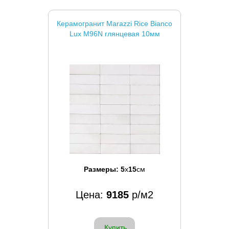
Керамогранит Marazzi Rice Bianco
Lux M96N глянцевая 10мм
Размеры:
5
x
15
см
Цена:
9185
р/м2
Купить