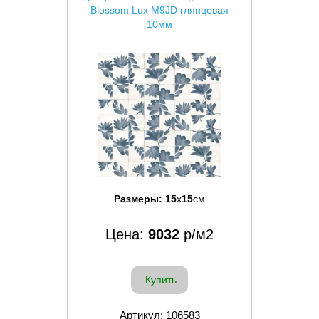
Blossom Lux M9JD глянцевая
10мм
Размеры:
15
x
15
см
Цена:
9032
р/м2
Купить
Артикул: 106583