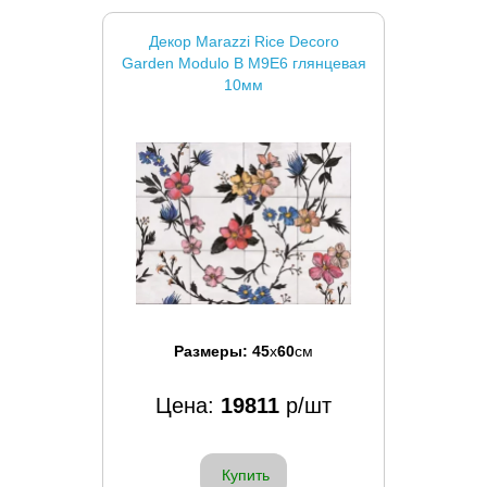
Декор Marazzi Rice Decoro
Garden Modulo B M9E6 глянцевая
10мм
Размеры:
45
x
60
см
Цена:
19811
р/шт
Купить