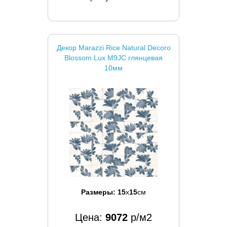
Декор Marazzi Rice Natural Decoro
Blossom Lux M9JC глянцевая
10мм
Размеры:
15
x
15
см
Цена:
9072
р/м2