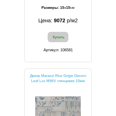
Размеры:
15
x
15
см
Цена:
9072
р/м2
Купить
Артикул: 106581
Декор Marazzi Rice Grigio Decoro
Leaf Lux M96V глянцевая 10мм