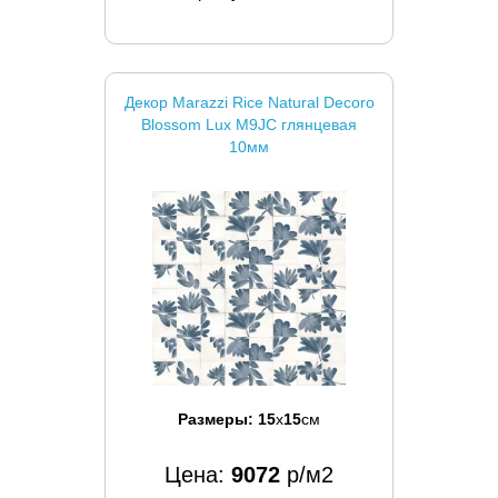
Декор Marazzi Rice Natural Decoro
Blossom Lux M9JC глянцевая
10мм
Размеры:
15
x
15
см
Цена:
9072
р/м2