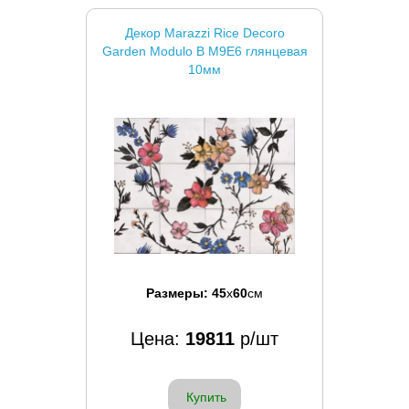
Декор Marazzi Rice Decoro
Garden Modulo B M9E6 глянцевая
10мм
Размеры:
45
x
60
см
Цена:
19811
р/шт
Купить