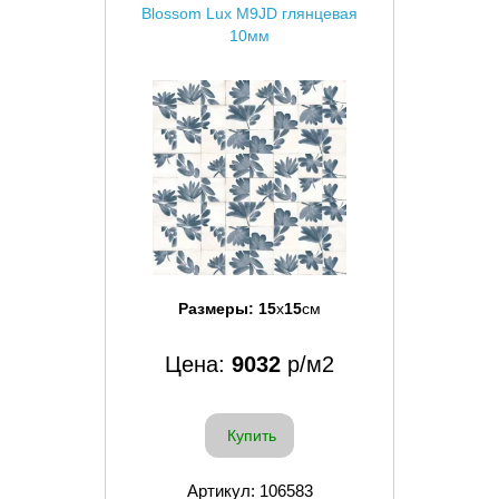
Blossom Lux M9JD глянцевая
10мм
Размеры:
15
x
15
см
Цена:
9032
р/м2
Купить
Артикул: 106583