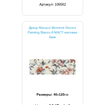
Артикул: 106562
Декор Marazzi Momenti Decoro
Painting Bianco A MACT матовая
6мм
Размеры:
40
x
120
см