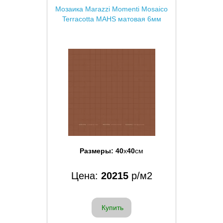
Мозаика Marazzi Momenti Mosaico
Terracotta MAHS матовая 6мм
Размеры:
40
x
40
см
Цена:
20215
р/м2
Купить