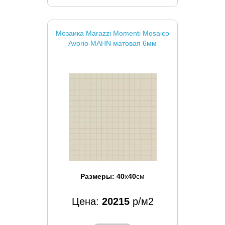
Мозаика Marazzi Momenti Mosaico
Avorio MAHN матовая 6мм
Размеры:
40
x
40
см
Цена:
20215
р/м2