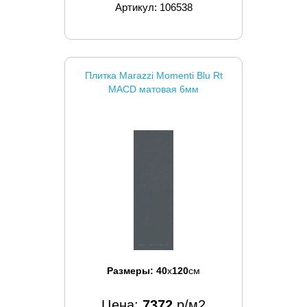
Артикул: 106538
Плитка Marazzi Momenti Blu Rt
MACD матовая 6мм
Размеры:
40
x
120
см
Цена:
7372
р/м2