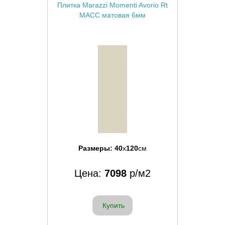
Плитка Marazzi Momenti Avorio Rt
MACC матовая 6мм
Размеры:
40
x
120
см
Цена:
7098
р/м2
Купить