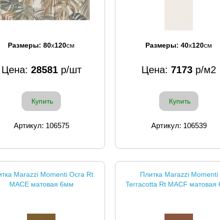
Размеры:
80
x
120
см
Размеры:
40
x
120
см
Цена:
28581
р/шт
Цена:
7173
р/м2
Купить
Купить
Артикул: 106575
Артикул: 106539
тка Marazzi Momenti Ocra Rt
Плитка Marazzi Momenti
MACE матовая 6мм
Terracotta Rt MACF матовая