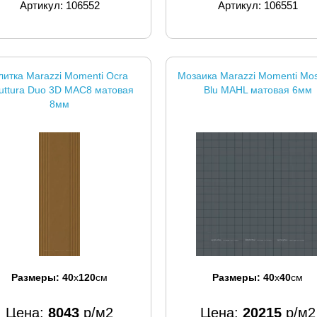
Артикул: 106552
Артикул: 106551
литка Marazzi Momenti Ocra
Мозаика Marazzi Momenti Mos
ruttura Duo 3D MAC8 матовая
Blu MAHL матовая 6мм
8мм
Размеры:
40
x
120
см
Размеры:
40
x
40
см
Цена:
8043
р/м2
Цена:
20215
р/м2