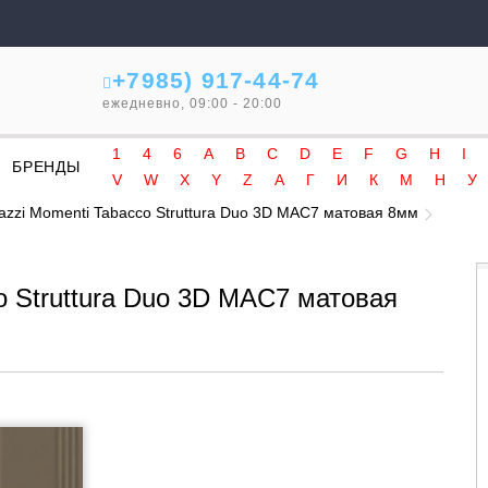
+7985) 917-44-74
ежедневно, 09:00 - 20:00
1
4
6
A
B
C
D
E
F
G
H
I
БРЕНДЫ
V
W
X
Y
Z
А
Г
И
К
М
Н
У
azzi Momenti Tabacco Struttura Duo 3D MAC7 матовая 8мм
o Struttura Duo 3D MAC7 матовая