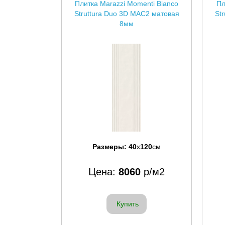
Плитка Marazzi Momenti Bianco
Пл
Struttura Duo 3D MAC2 матовая
St
8мм
Размеры:
40
x
120
см
Цена:
8060
р/м2
Купить