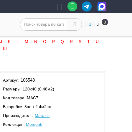
0
J
K
L
M
N
O
P
Q
R
S
T
U
Ш
106548
Артикул:
Размеры: 120х40 (0.48м2)
Код товара: MAC7
В коробке: 5шт / 2.4м2шт
Производитель:
Marazzi
Коллекция:
Momenti