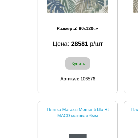
Размеры:
80
x
120
см
Цена:
28581
р/шт
Купить
Артикул: 106576
Плитка Marazzi Momenti Blu Rt
Пли
MACD матовая 6мм