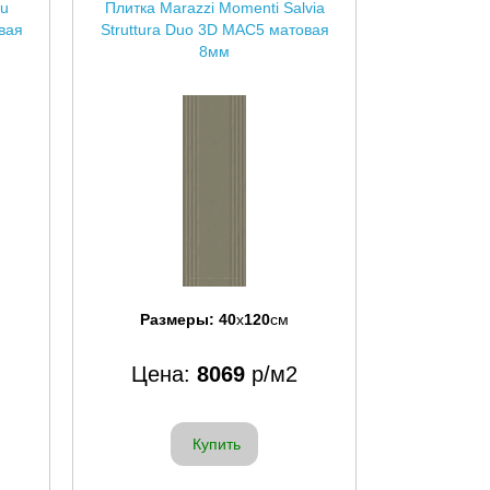
lu
Плитка Marazzi Momenti Salvia
вая
Struttura Duo 3D MAC5 матовая
8мм
Размеры:
40
x
120
см
Цена:
8069
р/м2
Купить