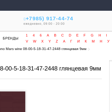
+7985) 917-44-74
ежедневно, 09:00 - 20:00
1
4
6
A
B
C
D
E
F
G
H
I
БРЕНДЫ
V
W
X
Y
Z
А
Г
И
К
М
Н
У
ono Mars wine 08-00-5-18-31-47-2448 глянцевая 9мм
08-00-5-18-31-47-2448 глянцевая 9мм