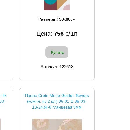
Размеры:
30
x
60
см
Цена:
756
р/шт
Купить
Артикул: 122618
milk
Панно Creto Mono Golden flowers
03-
(компл. из 2 шт) 06-01-1-36-03-
м
13-2434-0 глянцевая 9мм