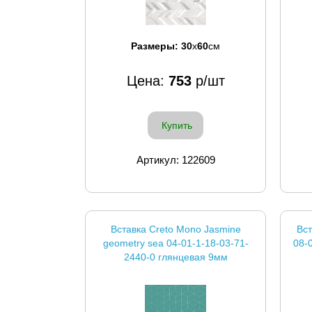
Размеры:
30
x
60
см
Цена:
753
р/шт
Купить
Артикул: 122609
Вставка Creto Mono Jasmine
Вст
geometry sea 04-01-1-18-03-71-
08-
2440-0 глянцевая 9мм