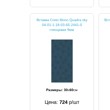
Вставка Creto Mono Quadra sky
Вст
04-01-1-18-03-65-2441-0
глянцевая 9мм
Размеры:
30
x
60
см
Цена:
724
р/шт