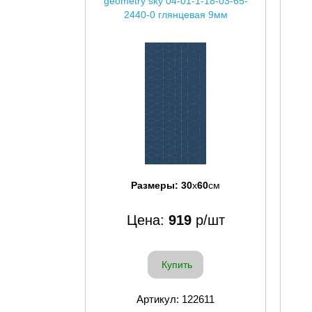
geometry sky 04-01-1-18-03-65-
2440-0 глянцевая 9мм
Размеры:
30
x
60
см
Цена:
919
р/шт
Купить
Артикул: 122611