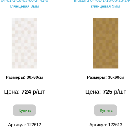
04-01-1-18-03-00-2441-0
mustard 04-01-1-18-03-23-24
глянцевая 9мм
глянцевая 9мм
Размеры:
30
x
60
см
Размеры:
30
x
60
см
Цена:
724
р/шт
Цена:
725
р/шт
Купить
Купить
Артикул: 122612
Артикул: 122613