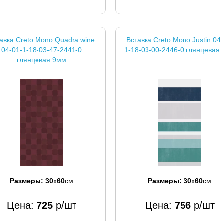
авка Creto Mono Quadra wine
Вставка Creto Mono Justin 04
04-01-1-18-03-47-2441-0
1-18-03-00-2446-0 глянцевая
глянцевая 9мм
Размеры:
30
x
60
см
Размеры:
30
x
60
см
Цена:
725
р/шт
Цена:
756
р/шт