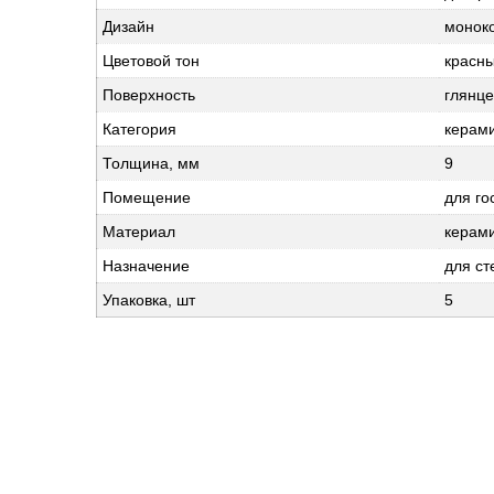
Дизайн
монок
Цветовой тон
красн
Поверхность
глянц
Категория
керами
Толщина, мм
9
Помещение
для го
Материал
керами
Назначение
для ст
Упаковка, шт
5