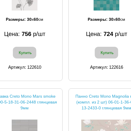
Размеры:
30
x
60
см
Размеры:
30
x
60
см
Цена:
756
р/шт
Цена:
724
р/шт
Купить
Купить
Артикул: 122610
Артикул: 122616
авка Creto Mono Mars smoke
Панно Creto Mono Magnolia 
00-5-18-31-06-2448 глянцевая
(компл. из 2 шт) 06-01-1-36-
9мм
13-2433-0 глянцевая 9м