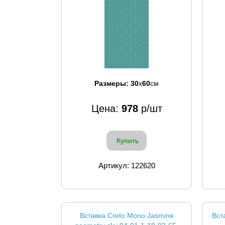
Размеры:
30
x
60
см
Цена:
978
р/шт
Купить
Артикул: 122620
Вставка Creto Mono Jasmine
Вст