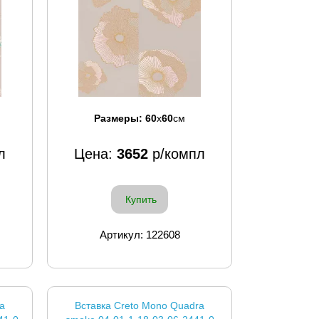
Размеры:
60
x
60
см
л
Цена:
3652
р/компл
Купить
Артикул: 122608
a
Вставка Creto Mono Quadra