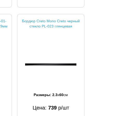
-01-
Бордюр Creto Mono Creto черный
 9мм
стекло PL-023 глянцевая
Размеры:
2.3
x
60
см
Цена:
739
р/шт