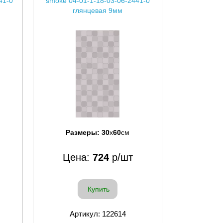
41-0
smoke 04-01-1-18-03-06-2441-0
глянцевая 9мм
Размеры:
30
x
60
см
Цена:
724
р/шт
Купить
Артикул: 122614