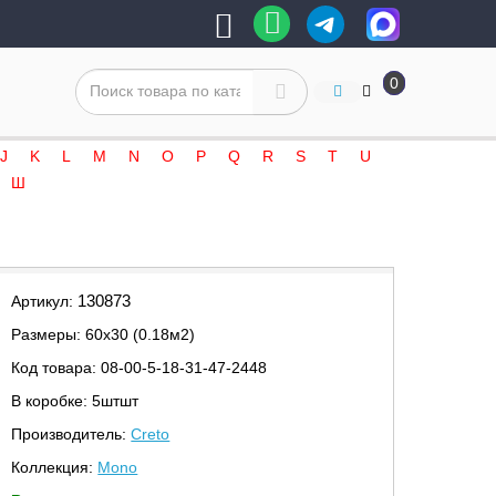
0
J
K
L
M
N
O
P
Q
R
S
T
U
Ш
130873
Артикул:
Размеры: 60х30 (0.18м2)
Код товара: 08-00-5-18-31-47-2448
В коробке: 5штшт
Производитель:
Creto
Коллекция:
Mono