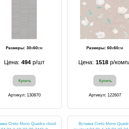
Размеры:
30
x
60
см
Размеры:
60
x
60
см
Цена:
494
р/шт
Цена:
1518
р/комп
Купить
Купить
Артикул: 130870
Артикул: 122607
авка Creto Mono Quadra cloud
Вставка Creto Mono Quadr