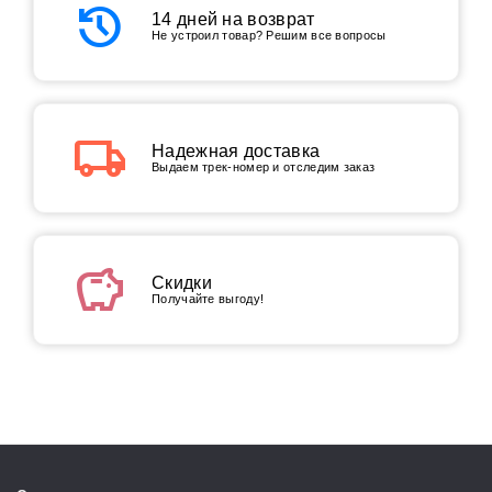
history
14 дней на возврат
Не устроил товар? Решим все вопросы
local_shipping
Надежная доставка
Выдаем трек-номер и отследим заказ
savings
Скидки
Получайте выгоду!