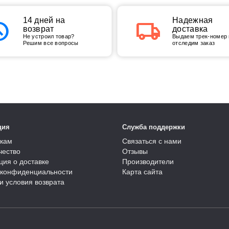
tory
14 дней на
local_shipping
Надежная
возврат
доставка
Не устроил товар?
Выдаем трек-номер 
Решим все вопросы
отследим заказ
ция
Служба поддержки
кам
Связаться с нами
чество
Отзывы
ия о доставке
Производители
 конфиденциальности
Карта сайта
и условия возврата