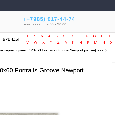
+7985) 917-44-74
ежедневно, 09:00 - 20:00
1
4
6
A
B
C
D
E
F
G
H
I
БРЕНДЫ
V
W
X
Y
Z
А
Г
И
К
М
Н
У
ar керамогранит 120x60 Portraits Groove Newport рельефная
x60 Portraits Groove Newport