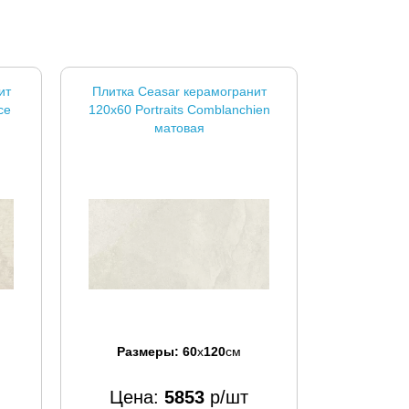
ит
Плитка Ceasar керамогранит
ce
120x60 Portraits Comblanchien
матовая
Размеры:
60
x
120
см
Цена:
5853
р/шт