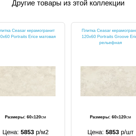
Другие товары из этой коллекции
литка Ceasar керамогранит
Плитка Ceasar керамогран
0x60 Portraits Erice матовая
120x60 Portraits Groove Eri
рельефная
Размеры:
60
x
120
см
Размеры:
60
x
120
см
Цена:
5853
р/м2
Цена:
5853
р/шт