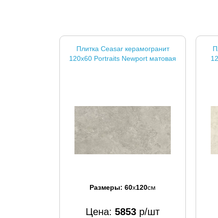
Плитка Ceasar керамогранит
П
120x60 Portraits Newport матовая
12
Размеры:
60
x
120
см
Цена:
5853
р/шт