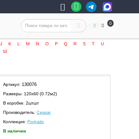
0
J
K
L
M
N
O
P
Q
R
S
T
U
Ш
130076
Артикул:
Размеры: 120х60 (0.72м2)
В коробке: 2штшт
Производитель:
Ceasar
Коллекция:
Portraits
В наличии