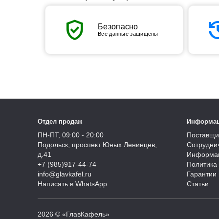
verified_user
his
Безопасно
Все данные защищены
Отдел продаж
Информа
ПН-ПТ, 09:00 - 20:00
Поставщи
Подольск, проспект Юных Ленинцев,
Сотрудни
д.41
Информац
+7 (985)917-44-74
Политика
info@glavkafel.ru
Гарантии 
Написать в WhatsApp
Статьи
2026 © «ГлавКафель»