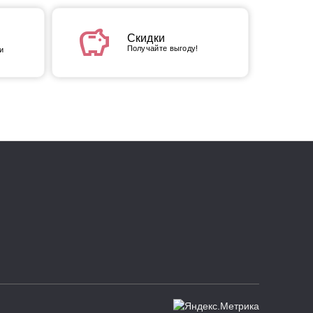
savings
Скидки
Получайте выгоду!
и