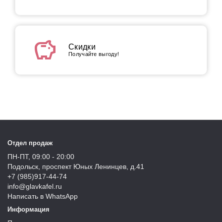
savings
Скидки
Получайте выгоду!
Отдел продаж
ПН-ПТ, 09:00 - 20:00
Подольск, проспект Юных Ленинцев, д.41
+7 (985)917-44-74
info@glavkafel.ru
Написать в WhatsApp
Информация