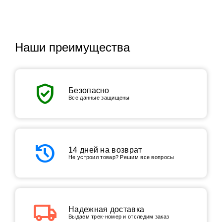
Наши преимущества
verified_user
Безопасно
Все данные защищены
history
14 дней на возврат
Не устроил товар? Решим все вопросы
local_shipping
Надежная доставка
Выдаем трек-номер и отследим заказ