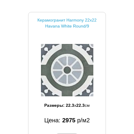
Керамогранит Harmony 22x22
Havana White Round/9
Размеры:
22.3
x
22.3
см
Цена:
2975
р/м2