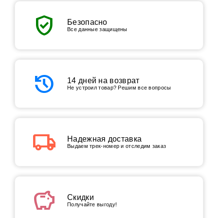
verified_user
Безопасно
Все данные защищены
history
14 дней на возврат
Не устроил товар? Решим все вопросы
local_shipping
Надежная доставка
Выдаем трек-номер и отследим заказ
savings
Скидки
Получайте выгоду!