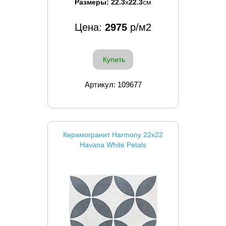
Размеры:
22.3
x
22.3
см
Цена:
2975
р/м2
Купить
Артикул: 109677
Керамогранит Harmony 22x22
Havana White Petals