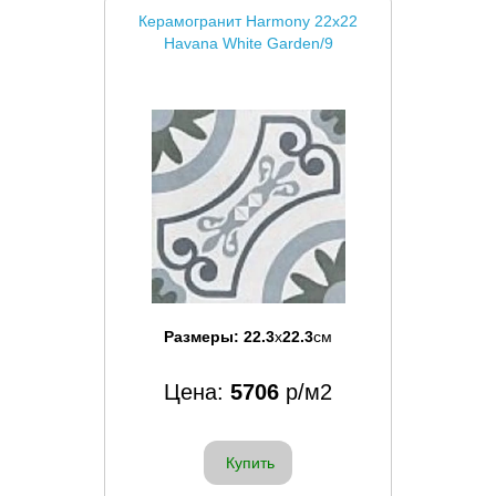
Керамогранит Harmony 22x22
Havana White Garden/9
Размеры:
22.3
x
22.3
см
Цена:
5706
р/м2
Купить