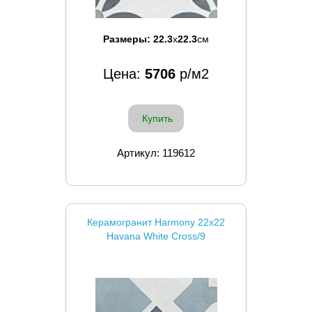
Размеры:
22.3
x
22.3
см
Цена:
5706
р/м2
Купить
Артикул: 119612
Керамогранит Harmony 22x22
Havana White Cross/9