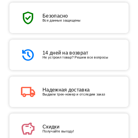
verified_user
Безопасно
Все данные защищены
history
14 дней на возврат
Не устроил товар? Решим все вопросы
local_shipping
Надежная доставка
Выдаем трек-номер и отследим заказ
savings
Скидки
Получайте выгоду!