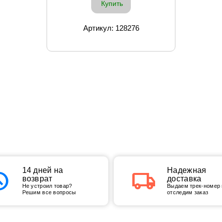
Купить
Артикул: 128276
tory
14 дней на
local_shipping
Надежная
возврат
доставка
Не устроил товар?
Выдаем трек-номер 
Решим все вопросы
отследим заказ