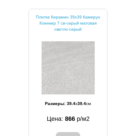
Плитка Керамин 39x39 Камерун
Клинкер 7 св-серый матовая
светло-серый
Размеры:
39.4
x
39.4
см
Цена:
866
р/м2