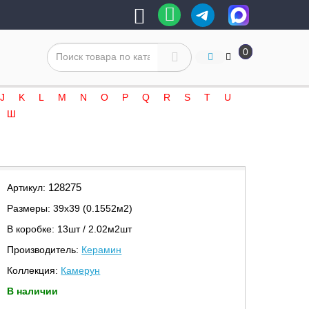
0
J
K
L
M
N
O
P
Q
R
S
T
U
Ш
128275
Артикул:
Размеры: 39х39 (0.1552м2)
В коробке: 13шт / 2.02м2шт
Производитель:
Керамин
Коллекция:
Камерун
В наличии