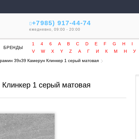
+7985) 917-44-74
ежедневно, 09:00 - 20:00
1
4
6
A
B
C
D
E
F
G
H
I
БРЕНДЫ
V
W
X
Y
Z
А
Г
И
К
М
Н
У
рамин 39x39 Камерун Клинкер 1 серый матовая
 Клинкер 1 серый матовая