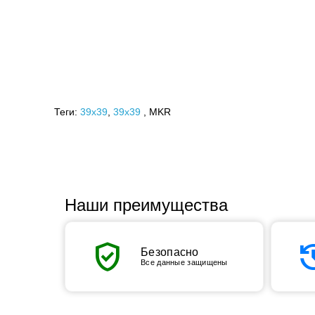
Теги:
39x39
,
39х39
, MKR
Наши преимущества
verified_user
his
Безопасно
Все данные защищены