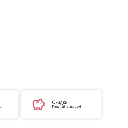
savings
Скидки
Получайте выгоду!
и