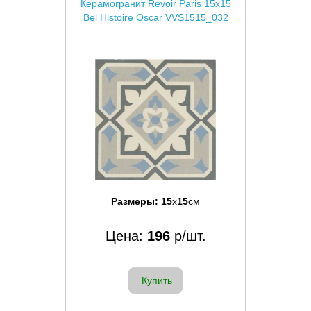
Керамогранит Revoir Paris 15x15
Bel Histoire Oscar VVS1515_032
Размеры:
15
x
15
см
Цена:
196
р/шт.
Купить