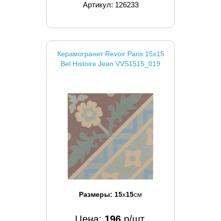
Артикул: 126233
Керамогранит Revoir Paris 15x15
Bel Histoire Jean VVS1515_019
Размеры:
15
x
15
см
Цена:
196
р/шт.