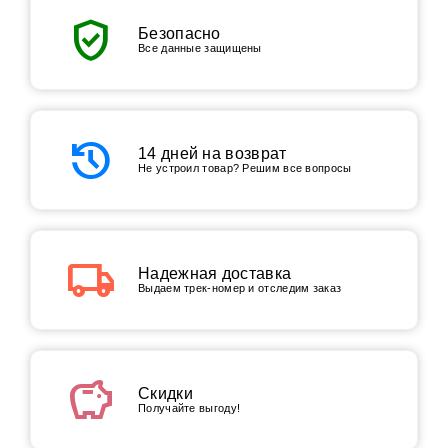
verified_user
Безопасно
Все данные защищены
history
14 дней на возврат
Не устроил товар? Решим все вопросы
local_shipping
Надежная доставка
Выдаем трек-номер и отследим заказ
savings
Скидки
Получайте выгоду!