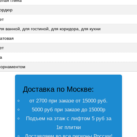
елая глина
ордюр
ет
ля ванной, для гостиной, для коридора, для кухни
атовая
ет
а
 орнаментом
Доставка по Москве:
от 2700 при заказе от 15000 руб.
5000 руб при заказе до 15000р
Подъем на этаж с лифтом 5 руб за
1кг плитки
Доставляем во все регионы России!