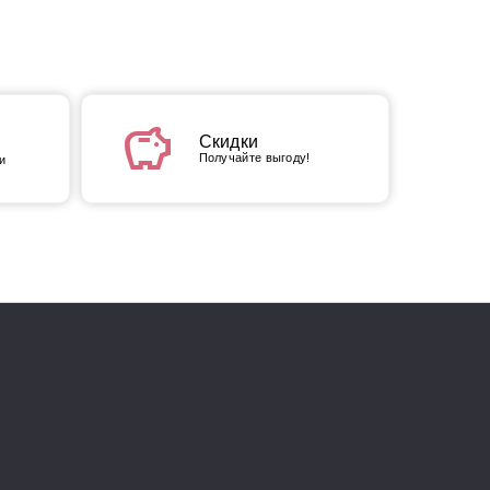
savings
Скидки
Получайте выгоду!
и