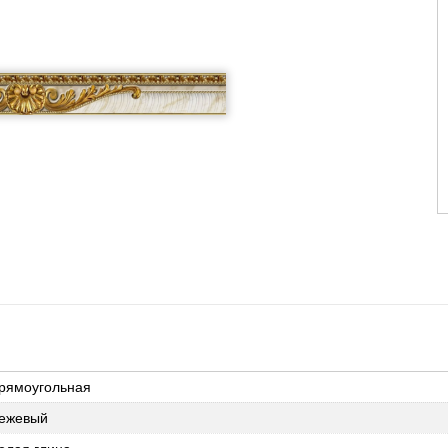
рямоугольная
ежевый