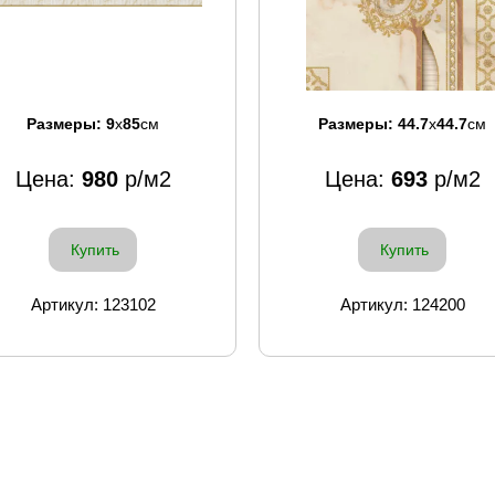
Размеры:
9
x
85
см
Размеры:
44.7
x
44.7
см
Цена:
980
р/м2
Цена:
693
р/м2
Купить
Купить
Артикул: 123102
Артикул: 124200