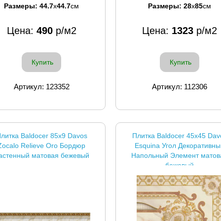
Размеры:
44.7
x
44.7
см
Размеры:
28
x
85
см
Цена:
490
р/м2
Цена:
1323
р/м2
Купить
Купить
Артикул: 123352
Артикул: 112306
литка Baldocer 85x9 Davos
Плитка Baldocer 45x45 Dav
Zocalo Relieve Oro Бордюр
Esquina Угол Декоративны
астенный матовая бежевый
Напольный Элемент матов
бежевый