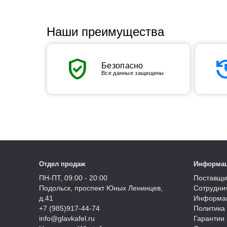
Наши преимущества
verified_user
his
Безопасно
Все данные защищены
Отдел продаж
Информа
ПН-ПТ, 09:00 - 20:00
Поставщи
Подольск, проспект Юных Ленинцев,
Сотрудни
д.41
Информац
+7 (985)917-44-74
Политика
info@glavkafel.ru
Гарантии 