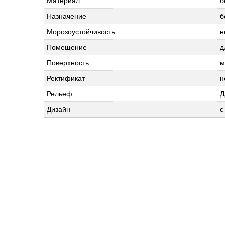
Материал
б
Назначение
б
Морозоустойчивость
н
Помещение
д
Поверхность
м
Ректификат
н
Рельеф
Д
Дизайн
с