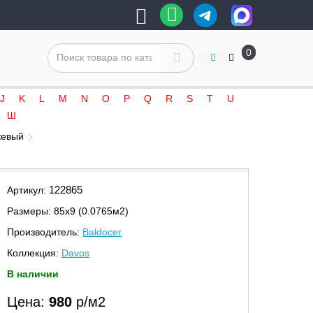
0
J
K
L
M
N
O
P
Q
R
S
T
U
Ш
жевый
122865
Артикул:
Размеры: 85х9 (0.0765м2)
Производитель:
Baldocer
Коллекция:
Davos
В наличии
Цена:
980
р/м2