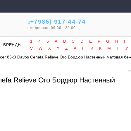
+7985) 917-44-74
ежедневно, 09:00 - 20:00
1
4
6
A
B
C
D
E
F
G
H
I
БРЕНДЫ
V
W
X
Y
Z
А
Г
И
К
М
Н
У
ocer 85x9 Davos Cenefa Relieve Oro Бордюр Настенный матовая бе
nefa Relieve Oro Бордюр Настенный