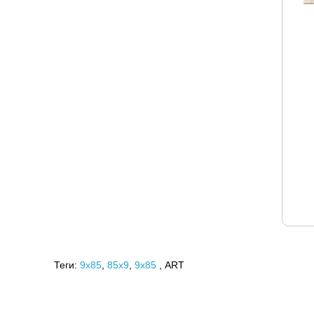
Теги:
9x85
,
85х9
,
9х85
, ART