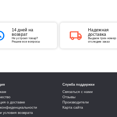
tory
14 дней на
local_shipping
Надежная
возврат
доставка
Не устроил товар?
Выдаем трек-номер 
Решим все вопросы
отследим заказ
ция
Служба поддержки
кам
Связаться с нами
чество
Отзывы
ия о доставке
Производители
 конфиденциальности
Карта сайта
и условия возврата