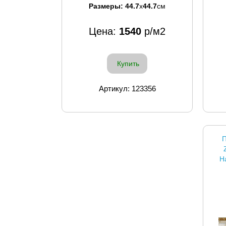
Размеры:
44.7
x
44.7
см
Цена:
1540
р/м2
Купить
Артикул: 123356
П
Н