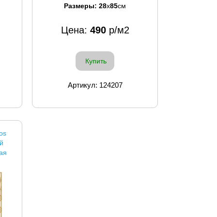
Размеры:
28
x
85
см
Цена:
490
р/м2
Купить
Артикул: 124207
os
й
ая