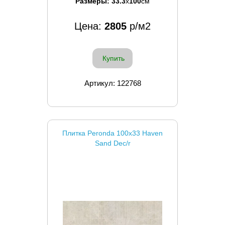
Размеры:
33.3
x
100
см
Цена:
2805
р/м2
Купить
Артикул: 122768
Плитка Peronda 100x33 Haven
Sand Dec/r