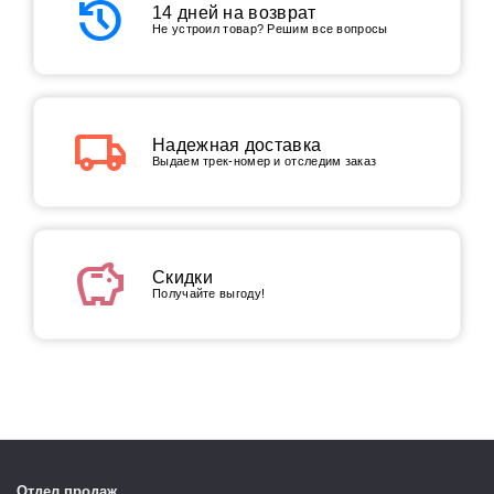
history
14 дней на возврат
Не устроил товар? Решим все вопросы
local_shipping
Надежная доставка
Выдаем трек-номер и отследим заказ
savings
Скидки
Получайте выгоду!
Отдел продаж