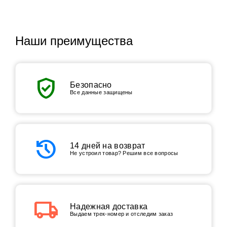
Наши преимущества
verified_user
Безопасно
Все данные защищены
history
14 дней на возврат
Не устроил товар? Решим все вопросы
local_shipping
Надежная доставка
Выдаем трек-номер и отследим заказ