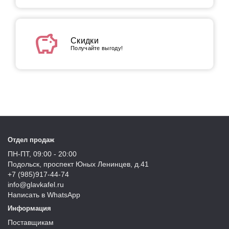
savings
Скидки
Получайте выгоду!
Отдел продаж
ПН-ПТ, 09:00 - 20:00
Подольск, проспект Юных Ленинцев, д.41
+7 (985)917-44-74
info@glavkafel.ru
Написать в WhatsApp
Информация
Поставщикам