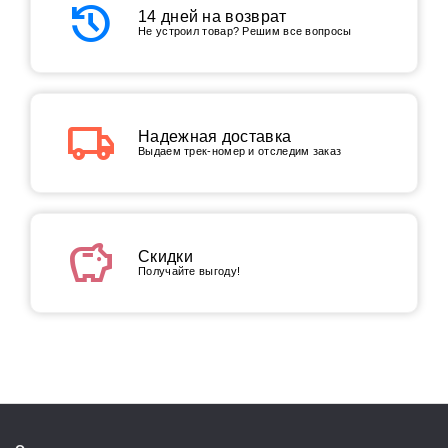
history
14 дней на возврат
Не устроил товар? Решим все вопросы
local_shipping
Надежная доставка
Выдаем трек-номер и отследим заказ
savings
Скидки
Получайте выгоду!