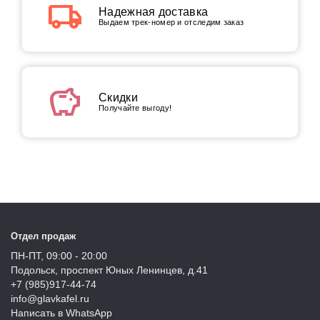
local_shipping
Надежная доставка
Выдаем трек-номер и отследим заказ
savings
Скидки
Получайте выгоду!
Отдел продаж
ПН-ПТ, 09:00 - 20:00
Подольск, проспект Юных Ленинцев, д.41
+7 (985)917-44-74
info@glavkafel.ru
Написать в WhatsApp