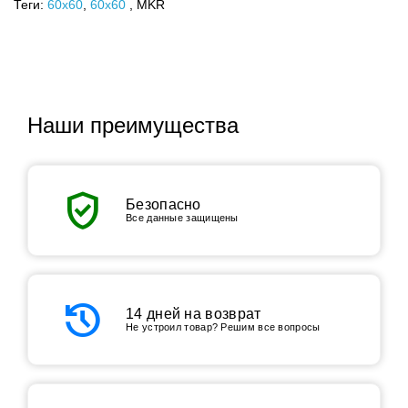
Теги:
60x60
,
60х60
, MKR
Наши преимущества
verified_user
Безопасно
Все данные защищены
history
14 дней на возврат
Не устроил товар? Решим все вопросы