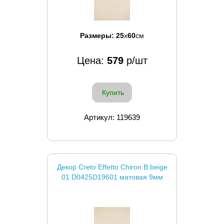
Размеры:
25
x
60
см
Цена:
579
р/шт
Купить
Артикул: 119639
Декор Creto Effetto Chiron B beige
01 D0425D19601 матовая 9мм