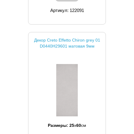
Артикул: 122091
Декор Creto Effetto Chiron grey 01
D0440H29601 матовая 9мм
Размеры:
25
x
60
см