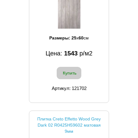
Размеры:
25
x
60
см
Цена:
1543
р/м2
Купить
Артикул: 121702
Плитка Creto Effetto Wood Grey
Dark 02 R0425H59602 матовая
9мм