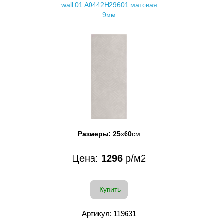
wall 01 A0442H29601 матовая
9мм
Размеры:
25
x
60
см
Цена:
1296
р/м2
Купить
Артикул: 119631