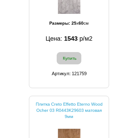
Размеры:
25
x
60
см
Цена:
1543
р/м2
Купить
Артикул: 121759
Плитка Creto Effetto Eterno Wood
Ocher 03 R0443K29603 матовая
9мм