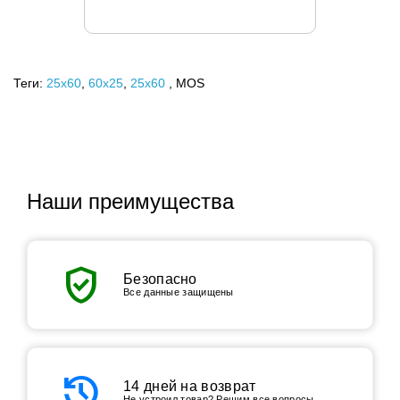
Теги:
25x60
,
60х25
,
25х60
, MOS
Наши преимущества
verified_user
Безопасно
Все данные защищены
history
14 дней на возврат
Не устроил товар? Решим все вопросы