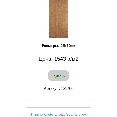
Размеры:
25
x
60
см
Цена:
1543
р/м2
Купить
Артикул: 121760
Плитка Creto Effetto Sparks grey