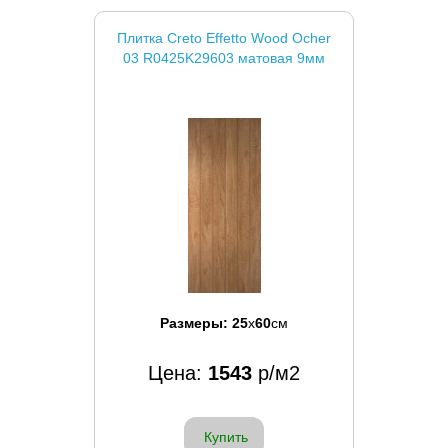
Плитка Creto Effetto Wood Ocher
03 R0425K29603 матовая 9мм
Размеры:
25
x
60
см
Цена:
1543
р/м2
Купить