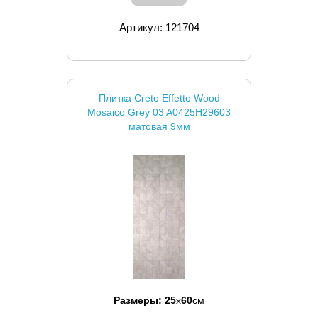
Артикул: 121704
Плитка Creto Effetto Wood
Mosaico Grey 03 A0425H29603
матовая 9мм
Размеры:
25
x
60
см