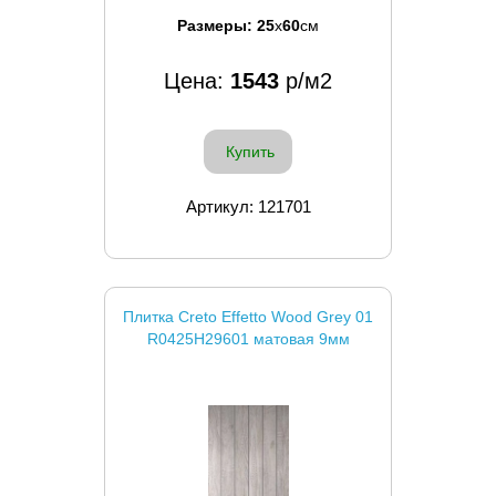
Размеры:
25
x
60
см
Цена:
1543
р/м2
Купить
Артикул: 121701
Плитка Creto Effetto Wood Grey 01
R0425H29601 матовая 9мм