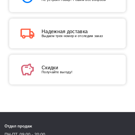
local_shipping
Надежная доставка
Выдаем трек-номер и отследим заказ
savings
Скидки
Получайте выгоду!
Отдел продаж
ПН-ПТ, 09:00 - 20:00