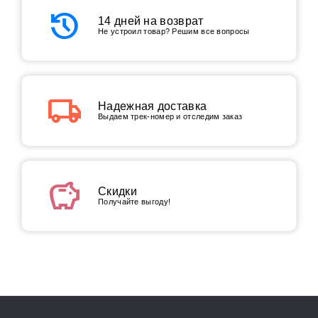
history
14 дней на возврат
Не устроил товар? Решим все вопросы
local_shipping
Надежная доставка
Выдаем трек-номер и отследим заказ
savings
Скидки
Получайте выгоду!