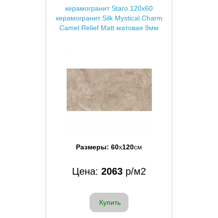
керамогранит Staro 120x60
керамогранит Silk Mystical Charm
Camel Relief Matt матовая 9мм
Размеры:
60
x
120
см
Цена:
2063
р/м2
Купить