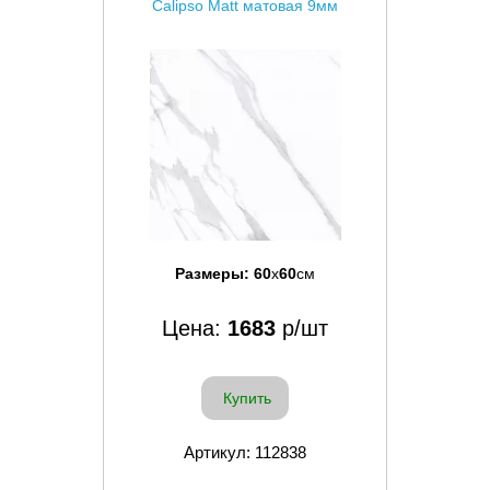
Calipso Matt матовая 9мм
Размеры:
60
x
60
см
Цена:
1683
р/шт
Купить
Артикул: 112838