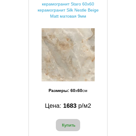
керамогранит Staro 60x60
керамогранит Silk Nestle Beige
Matt матовая 9мм
Размеры:
60
x
60
см
Цена:
1683
р/м2
Купить