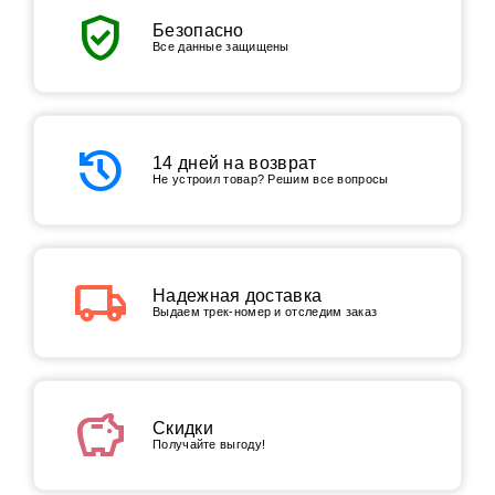
verified_user
Безопасно
Все данные защищены
history
14 дней на возврат
Не устроил товар? Решим все вопросы
local_shipping
Надежная доставка
Выдаем трек-номер и отследим заказ
savings
Скидки
Получайте выгоду!