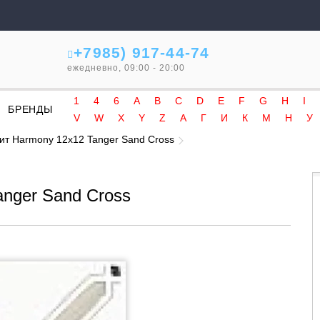
+7985) 917-44-74
ежедневно, 09:00 - 20:00
1
4
6
A
B
C
D
E
F
G
H
I
БРЕНДЫ
V
W
X
Y
Z
А
Г
И
К
М
Н
У
ит Harmony 12x12 Tanger Sand Cross
nger Sand Cross