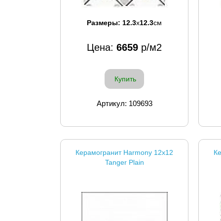
Размеры:
12.3
x
12.3
см
Цена:
6659
р/м2
Купить
Артикул: 109693
Керамогранит Harmony 12x12
К
Tanger Plain