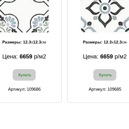
Размеры:
12.3
x
12.3
см
Размеры:
12.3
x
12.3
см
Цена:
6659
р/м2
Цена:
6659
р/м2
Купить
Купить
Артикул: 109686
Артикул: 109685