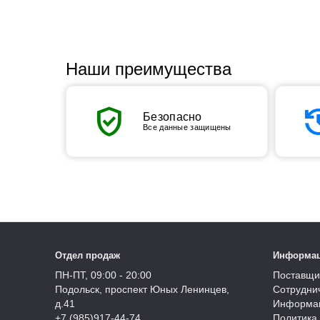
Наши преимущества
verified_user
his
Безопасно
Все данные защищены
Отдел продаж
Информа
ПН-ПТ, 09:00 - 20:00
Поставщи
Подольск, проспект Юных Ленинцев,
Сотрудни
д.41
Информац
+7 (985)917-44-74
Политика