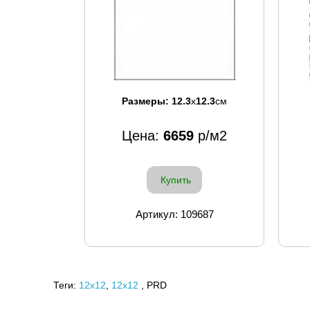
Размеры:
12.3
x
12.3
см
Цена:
6659
р/м2
Купить
Артикул: 109687
Теги:
12x12
,
12х12
, PRD