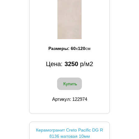
Размеры:
60
x
120
см
Цена:
3250
р/м2
Купить
Артикул: 122974
Керамогранит Creto Pacific DG R
8136 матовая 10мм