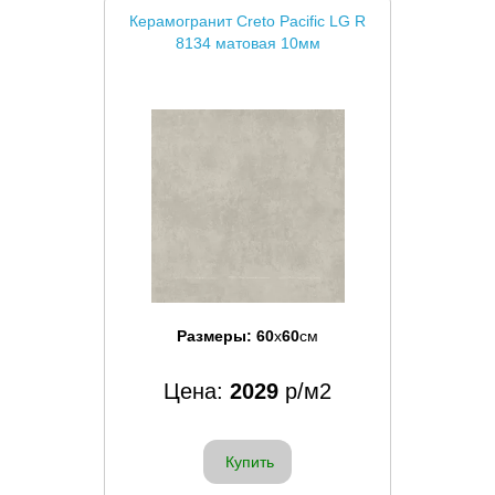
Керамогранит Creto Pacific LG R
8134 матовая 10мм
Размеры:
60
x
60
см
Цена:
2029
р/м2
Купить