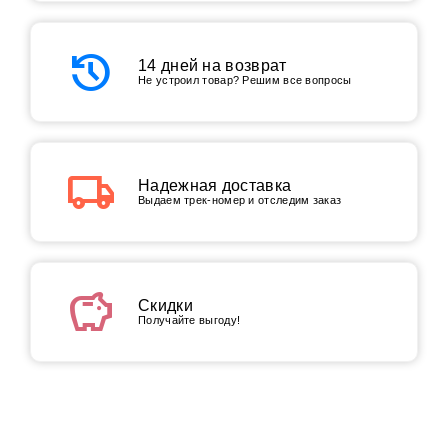
history
14 дней на возврат
Не устроил товар? Решим все вопросы
local_shipping
Надежная доставка
Выдаем трек-номер и отследим заказ
savings
Скидки
Получайте выгоду!