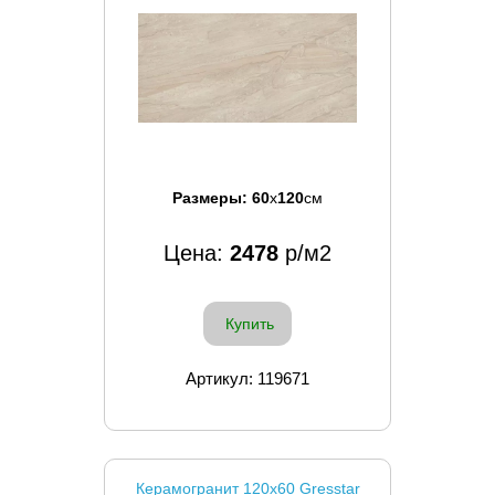
Размеры:
60
x
120
см
Цена:
2478
р/м2
Купить
Артикул: 119671
Керамогранит 120x60 Gresstar