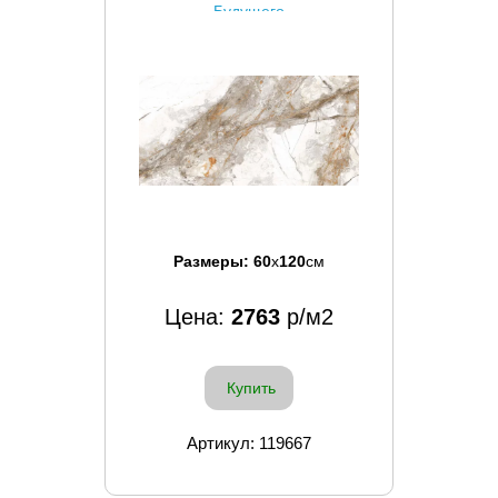
Будущего
Размеры:
60
x
120
см
Цена:
2763
р/м2
Купить
Артикул: 119667