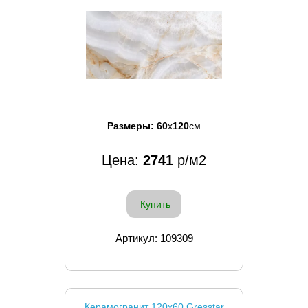
Размеры:
60
x
120
см
Цена:
2741
р/м2
Купить
Артикул: 109309
Керамогранит 120x60 Gresstar