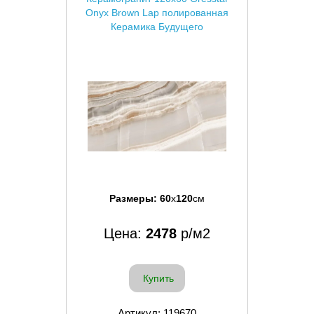
Onyx Brown Lap полированная
Керамика Будущего
Размеры:
60
x
120
см
Цена:
2478
р/м2
Купить
Артикул: 119670