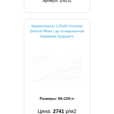
Артикул: 109231
Керамогранит 120x60 Gresstar
Dolomit White Lap полированная
Керамика Будущего
Размеры:
60
x
120
см
Цена:
2741
р/м2