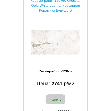
Керамогранит 120x60 Gresstar
Gold White Lap полированная
Керамика Будущего
Размеры:
60
x
120
см
Цена:
2741
р/м2
Купить