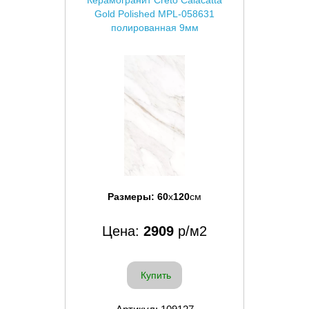
Керамогранит Creto Calacatta
Gold Polished MPL-058631
полированная 9мм
Размеры:
60
x
120
см
Цена:
2909
р/м2
Купить