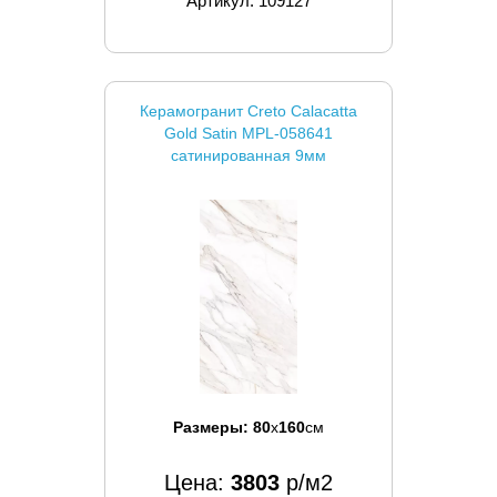
Артикул: 109127
Керамогранит Creto Calacatta
Gold Satin MPL-058641
сатинированная 9мм
Размеры:
80
x
160
см
Цена:
3803
р/м2