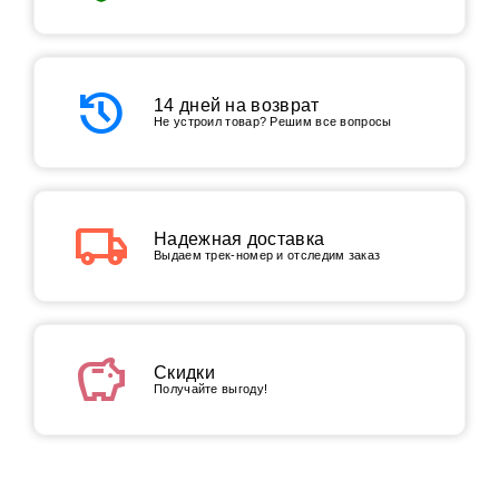
history
14 дней на возврат
Не устроил товар? Решим все вопросы
local_shipping
Надежная доставка
Выдаем трек-номер и отследим заказ
savings
Скидки
Получайте выгоду!