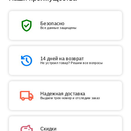
verified_user
Безопасно
Все данные защищены
history
14 дней на возврат
Не устроил товар? Решим все вопросы
local_shipping
Надежная доставка
Выдаем трек-номер и отследим заказ
savings
Скидки