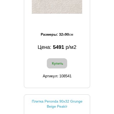
Размеры:
32
x
90
см
Цена:
5491
р/м2
Купить
Артикул: 108541
Плитка Peronda 90x32 Grunge
Beige Peak/r