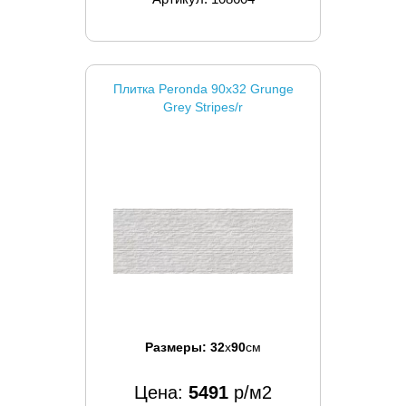
Плитка Peronda 90x32 Grunge
Grey Stripes/r
Размеры:
32
x
90
см
Цена:
5491
р/м2