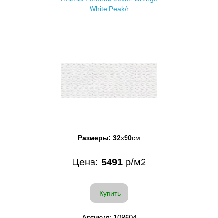
White Peak/r
Размеры:
32
x
90
см
Цена:
5491
р/м2
Купить
Артикул: 108604