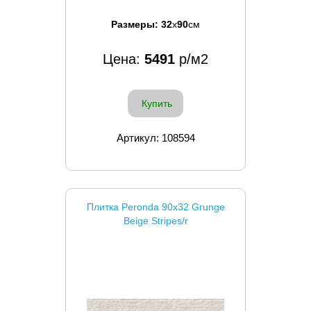
Размеры:
32
x
90
см
Цена:
5491
р/м2
Купить
Артикул: 108594
Плитка Peronda 90x32 Grunge
Beige Stripes/r