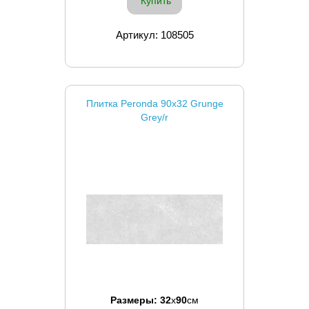
Купить
Артикул: 108505
Плитка Peronda 90x32 Grunge
Grey/r
Размеры:
32
x
90
см