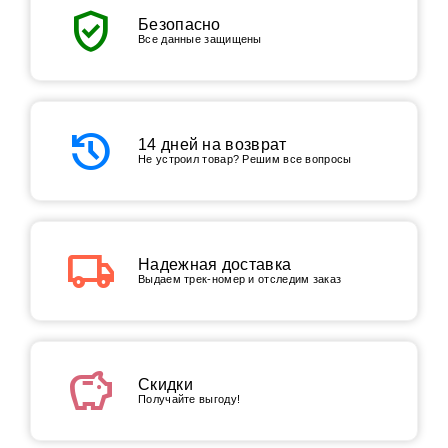
verified_user
Безопасно
Все данные защищены
history
14 дней на возврат
Не устроил товар? Решим все вопросы
local_shipping
Надежная доставка
Выдаем трек-номер и отследим заказ
savings
Скидки
Получайте выгоду!