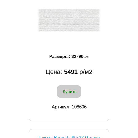
Размеры:
32
x
90
см
Цена:
5491
р/м2
Купить
Артикул: 108606
Плитка Peronda 90x32 Grunge