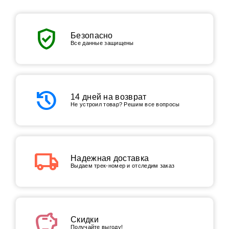
verified_user
Безопасно
Все данные защищены
history
14 дней на возврат
Не устроил товар? Решим все вопросы
local_shipping
Надежная доставка
Выдаем трек-номер и отследим заказ
savings
Скидки
Получайте выгоду!