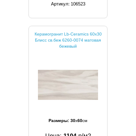
Артикул: 106523
Керамогранит Lb-Ceramics 60x30
Блисс св.беж 6260-0074 матовая
бежевый
Размеры:
30
x
60
см
Цена:
1104
р/м2