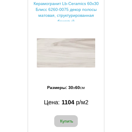
Керамогранит Lb-Ceramics 60x30
Блисс 6260-0075 декор полосы
матовая, структурированная
бежевый
Размеры:
30
x
60
см
Цена:
1104
р/м2
Купить