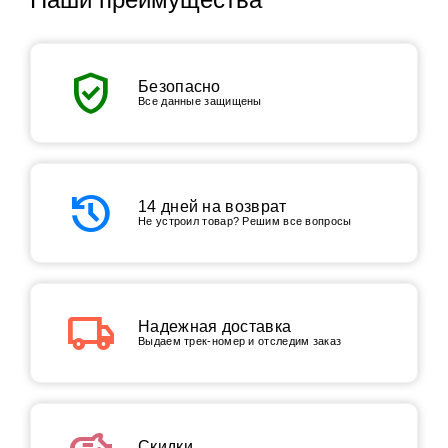
verified_user
Безопасно
Все данные защищены
history
14 дней на возврат
Не устроил товар? Решим все вопросы
local_shipping
Надежная доставка
Выдаем трек-номер и отследим заказ
Скидки