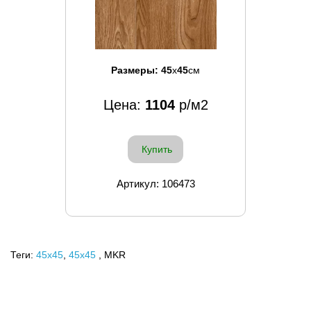
Размеры:
45
x
45
см
Цена:
1104
р/м2
Купить
Артикул: 106473
Теги:
45x45
,
45х45
, MKR