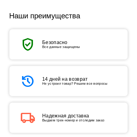
Наши преимущества
verified_user
Безопасно
Все данные защищены
history
14 дней на возврат
Не устроил товар? Решим все вопросы
local_shipping
Надежная доставка
Выдаем трек-номер и отследим заказ