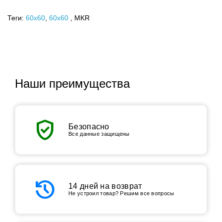
Теги:
60x60
,
60х60
, MKR
Наши преимущества
verified_user
Безопасно
Все данные защищены
history
14 дней на возврат
Не устроил товар? Решим все вопросы