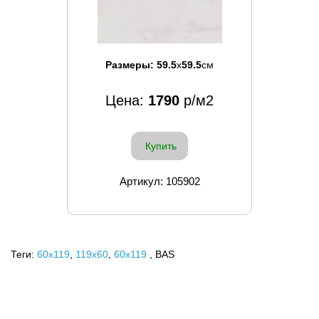
Размеры:
59.5
x
59.5
см
Цена:
1790
р/м2
Купить
Артикул: 105902
Теги:
60x119
,
119х60
,
60х119
, BAS