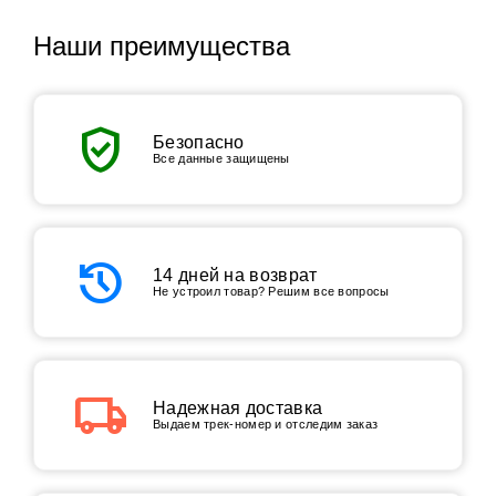
Наши преимущества
verified_user
Безопасно
Все данные защищены
history
14 дней на возврат
Не устроил товар? Решим все вопросы
local_shipping
Надежная доставка
Выдаем трек-номер и отследим заказ