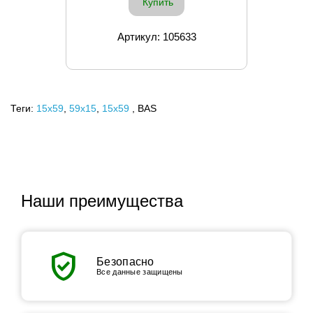
Купить
Артикул: 105633
Теги:
15x59
,
59х15
,
15х59
, BAS
Наши преимущества
verified_user
Безопасно
Все данные защищены