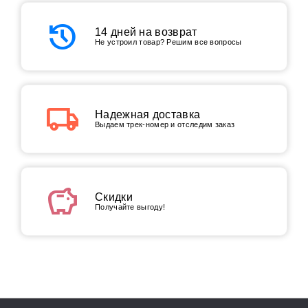
history
14 дней на возврат
Не устроил товар? Решим все вопросы
local_shipping
Надежная доставка
Выдаем трек-номер и отследим заказ
savings
Скидки
Получайте выгоду!