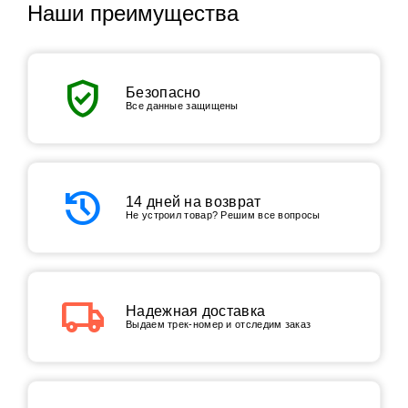
Наши преимущества
verified_user
Безопасно
Все данные защищены
history
14 дней на возврат
Не устроил товар? Решим все вопросы
local_shipping
Надежная доставка
Выдаем трек-номер и отследим заказ