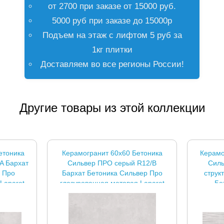
от 2700 при заказе от 15000 руб.
5000 руб при заказе до 15000р
Подъем на этаж с лифтом 5 руб за
1кг плитки
Доставляем во все регионы России!
Другие товары из этой коллекции
етоника
Керамогранит 60x60 Бетоника
Керамо
A Бархат
Сильвер ПРО серый R12/B
Силь
р Про
Бархат Бетоника Сильвер Про
струк
Laparet
глазурованная матовая Laparet
Бе
глазур