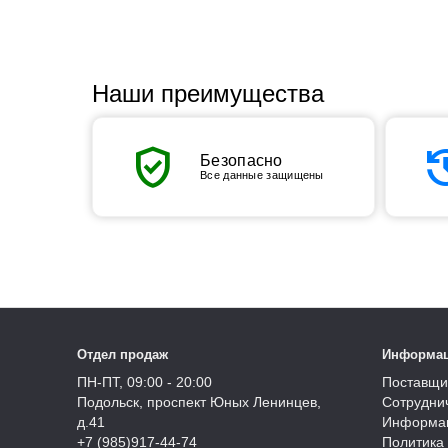
Наши преимущества
verified_user
his
Безопасно
Все данные защищены
Отдел продаж
Информа
ПН-ПТ, 09:00 - 20:00
Поставщи
Подольск, проспект Юных Ленинцев,
Сотрудни
д.41
Информац
+7 (985)917-44-74
Политика