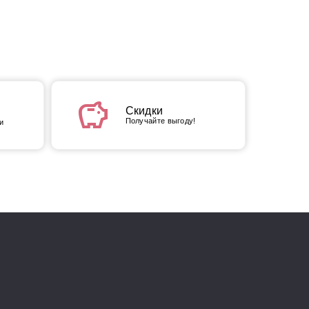
savings
Скидки
Получайте выгоду!
и