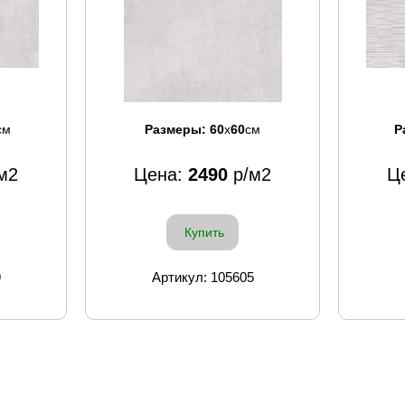
см
Размеры:
60
x
60
см
Р
м2
Цена:
2490
р/м2
Ц
Купить
9
Артикул: 105605