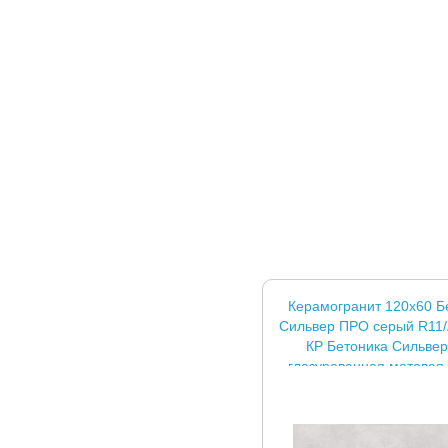
Керамогранит 120x60 Б
Сильвер ПРО серый R11/
КР Бетоника Сильве
глазурованная матовая 