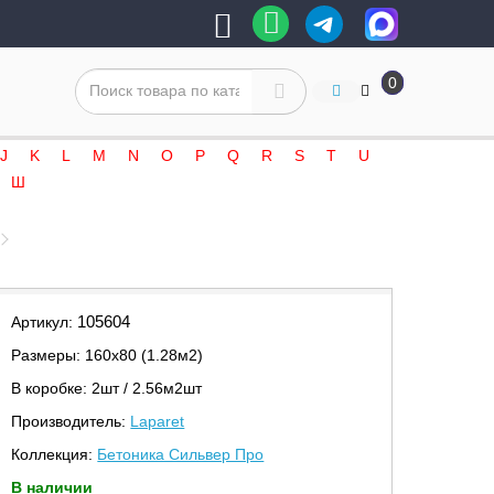
0
J
K
L
M
N
O
P
Q
R
S
T
U
Ш
105604
Артикул:
Размеры: 160х80 (1.28м2)
В коробке: 2шт / 2.56м2шт
Производитель:
Laparet
Коллекция:
Бетоника Сильвер Про
В наличии