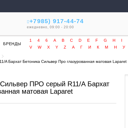
+7985) 917-44-74
ежедневно, 09:00 - 20:00
1
4
6
A
B
C
D
E
F
G
H
I
БРЕНДЫ
V
W
X
Y
Z
А
Г
И
К
М
Н
У
1/A Бархат Бетоника Сильвер Про глазурованная матовая Laparet
 Сильвер ПРО серый R11/A Бархат
анная матовая Laparet