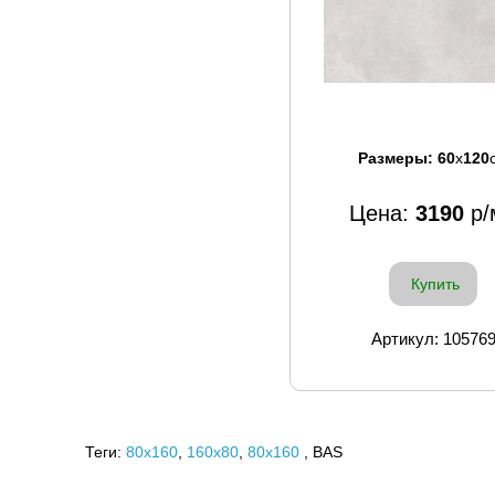
Размеры:
60
x
120
Цена:
3190
р/
Купить
Артикул: 10576
Теги:
80x160
,
160х80
,
80х160
, BAS