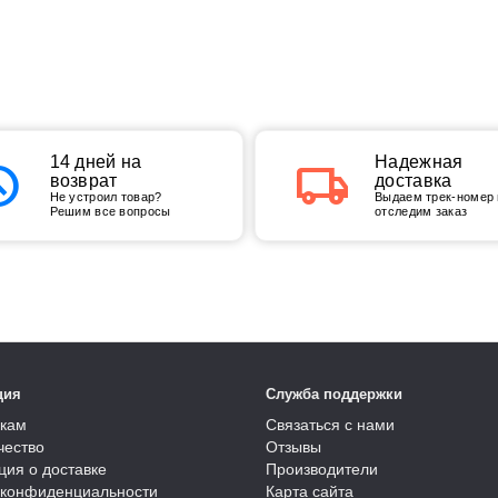
tory
14 дней на
local_shipping
Надежная
возврат
доставка
Не устроил товар?
Выдаем трек-номер 
Решим все вопросы
отследим заказ
ция
Служба поддержки
кам
Связаться с нами
чество
Отзывы
ия о доставке
Производители
 конфиденциальности
Карта сайта