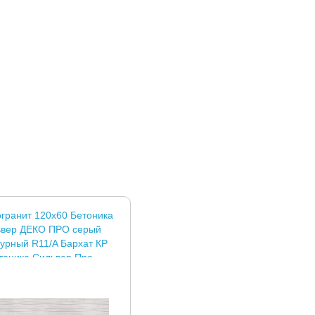
гранит 120x60 Бетоника
вер ДЕКО ПРО серый
турный R11/A Бархат КР
тоника Сильвер Про
ованная матовая Laparet