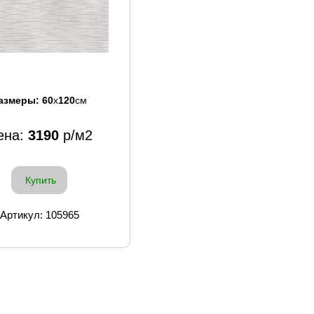
азмеры:
60
x
120
см
ена:
3190
р/м2
Купить
Артикул: 105965