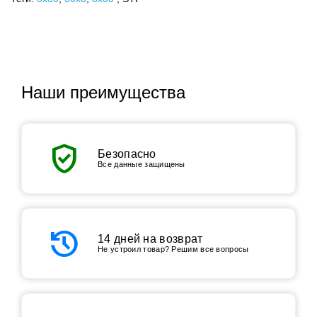
Наши преимущества
verified_user
Безопасно
Все данные защищены
history
14 дней на возврат
Не устроил товар? Решим все вопросы