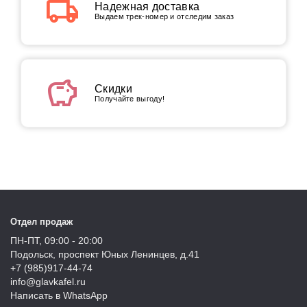
local_shipping
Надежная доставка
Выдаем трек-номер и отследим заказ
savings
Скидки
Получайте выгоду!
Отдел продаж
ПН-ПТ, 09:00 - 20:00
Подольск, проспект Юных Ленинцев, д.41
+7 (985)917-44-74
info@glavkafel.ru
Написать в WhatsApp