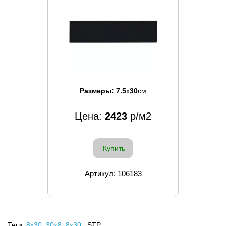
Размеры:
7.5
x
30
см
Цена:
2423
р/м2
Купить
Артикул: 106183
Теги:
8x30
,
30х8
,
8х30
, STP