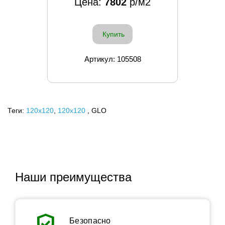
Цена:
7802
р/м2
Купить
Артикул: 105508
Теги:
120x120
,
120х120
, GLO
Наши преимущества
verified_user
Безопасно