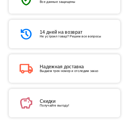
Все данные защищены
history
14 дней на возврат
Не устроил товар? Решим все вопросы
local_shipping
Надежная доставка
Выдаем трек-номер и отследим заказ
savings
Скидки
Получайте выгоду!