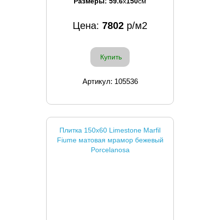
Размеры:
59.6
x
150
см
Цена:
7802
р/м2
Купить
Артикул: 105536
Плитка 150x60 Limestone Marfil
Fiume матовая мрамор бежевый
Porcelanosa