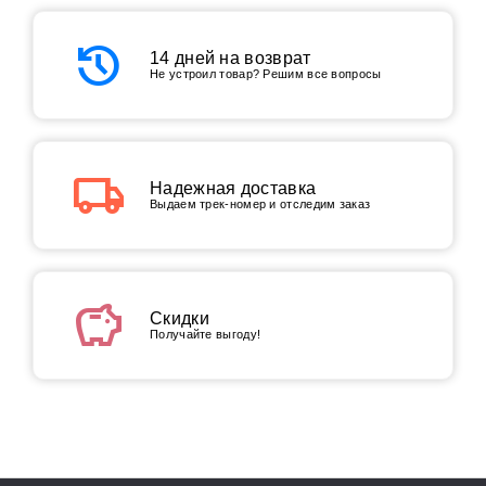
history
14 дней на возврат
Не устроил товар? Решим все вопросы
local_shipping
Надежная доставка
Выдаем трек-номер и отследим заказ
savings
Скидки
Получайте выгоду!