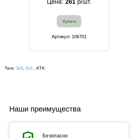
Цена:
261
р/шт.
Купить
Артикул: 106701
Теги:
3x3
,
3х3
, KTK
Наши преимущества
verified_user
Безопасно