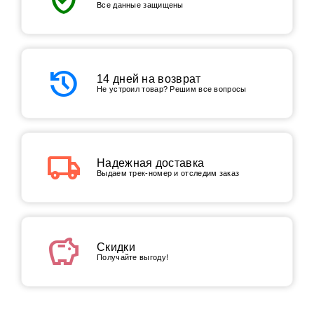
Все данные защищены
history
14 дней на возврат
Не устроил товар? Решим все вопросы
local_shipping
Надежная доставка
Выдаем трек-номер и отследим заказ
savings
Скидки
Получайте выгоду!