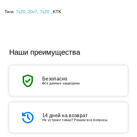
Теги:
7x20
,
20х7
,
7х20
, KTK
Наши преимущества
verified_user
Безопасно
Все данные защищены
history
14 дней на возврат
Не устроил товар? Решим все вопросы