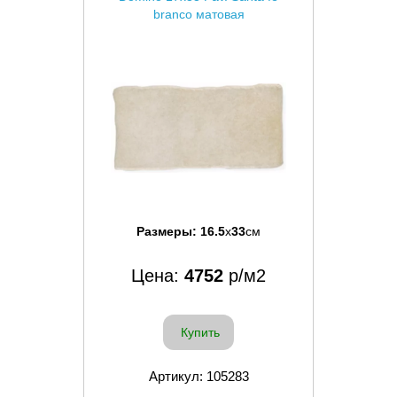
branco матовая
Размеры:
16.5
x
33
см
Цена:
4752
р/м2
Купить
Артикул: 105283