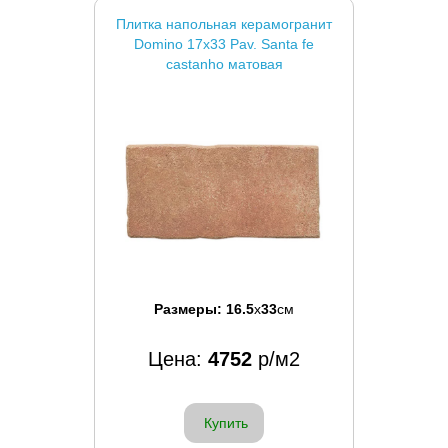
Плитка напольная керамогранит
Domino 17x33 Pav. Santa fe
castanho матовая
Размеры:
16.5
x
33
см
Цена:
4752
р/м2
Купить