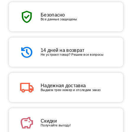
verified_user
Безопасно
Все данные защищены
history
14 дней на возврат
Не устроил товар? Решим все вопросы
local_shipping
Надежная доставка
Выдаем трек-номер и отследим заказ
savings
Скидки
Получайте выгоду!