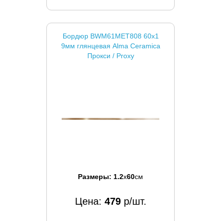
Бордюр BWM61MET808 60x1
9мм глянцевая Alma Ceramica
Прокси / Proxy
Размеры:
1.2
x
60
см
Цена:
479
р/шт.