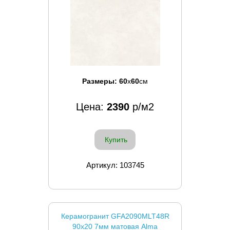
Размеры:
60
x
60
см
Цена:
2390
р/м2
Купить
Артикул: 103745
Керамогранит GFA2090MLT48R
90x20 7мм матовая Alma