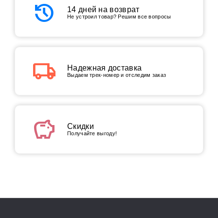
history
14 дней на возврат
Не устроил товар? Решим все вопросы
local_shipping
Надежная доставка
Выдаем трек-номер и отследим заказ
savings
Скидки
Получайте выгоду!