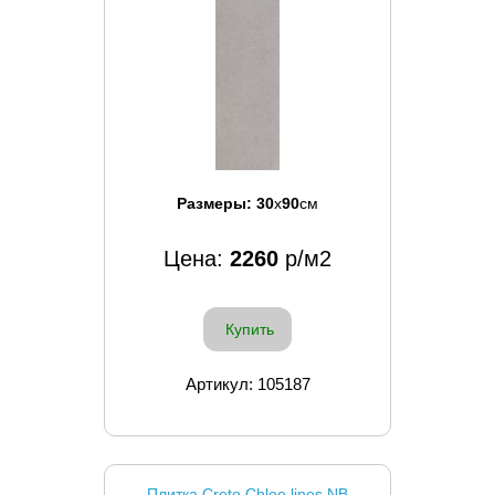
Размеры:
30
x
90
см
Цена:
2260
р/м2
Купить
Артикул: 105187
Плитка Creto Chloe lines NB