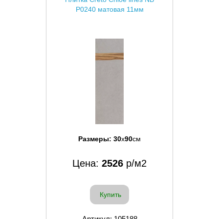
P0240 матовая 11мм
Размеры:
30
x
90
см
Цена:
2526
р/м2
Купить
Артикул: 105188