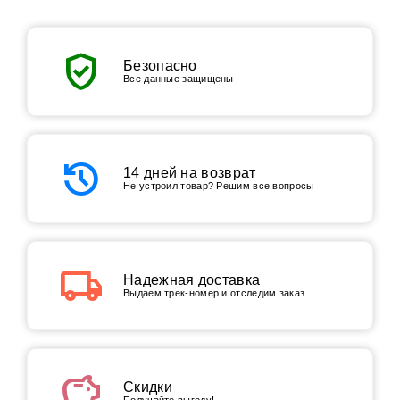
verified_user
Безопасно
Все данные защищены
history
14 дней на возврат
Не устроил товар? Решим все вопросы
local_shipping
Надежная доставка
Выдаем трек-номер и отследим заказ
savings
Скидки