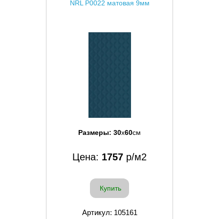
NRL P0022 матовая 9мм
Размеры:
30
x
60
см
Цена:
1757
р/м2
Купить
Артикул: 105161