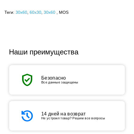
Теги:
30x60
,
60х30
,
30х60
, MOS
Наши преимущества
verified_user
Безопасно
Все данные защищены
history
14 дней на возврат
Не устроил товар? Решим все вопросы