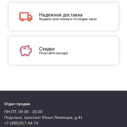
local_shipping
Надежная доставка
Выдаем трек-номер и отследим заказ
savings
Скидки
Получайте выгоду!
Отдел продаж
ПН-ПТ, 09:00 - 20:00
Подольск, проспект Юных Ленинцев, д.41
+7 (985)917-44-74