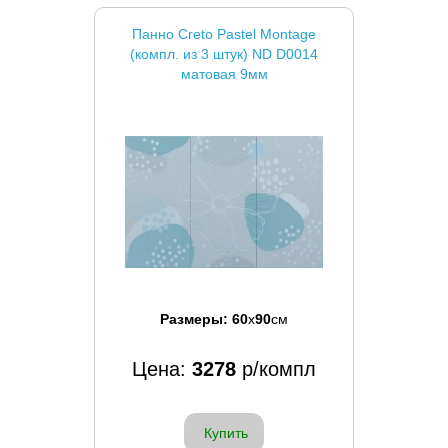
Панно Creto Pastel Montage
(компл. из 3 штук) ND D0014
матовая 9мм
Размеры:
60
x
90
см
Цена:
3278
р/компл
Купить