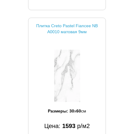
Плитка Creto Pastel Fiancee NB
A0010 матовая 9мм
Размеры:
30
x
60
см
Цена:
1593
р/м2