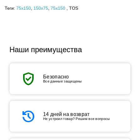
Теги:
75x150
,
150х75
,
75х150
, TOS
Наши преимущества
verified_user
Безопасно
Все данные защищены
history
14 дней на возврат
Не устроил товар? Решим все вопросы