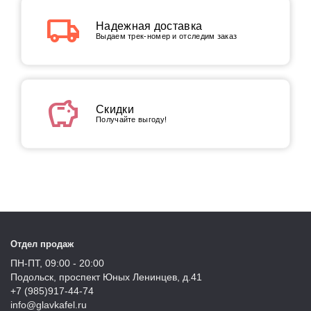
local_shipping
Надежная доставка
Выдаем трек-номер и отследим заказ
savings
Скидки
Получайте выгоду!
Отдел продаж
ПН-ПТ, 09:00 - 20:00
Подольск, проспект Юных Ленинцев, д.41
+7 (985)917-44-74
info@glavkafel.ru